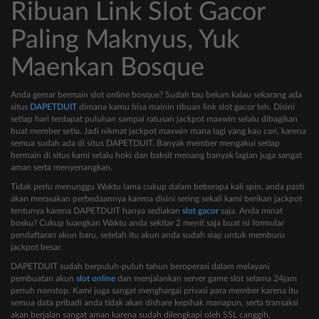
Ribuan Link Slot Gacor
Paling Maknyus, Yuk
Maenkan Bosque
Anda gemar bermain slot online bosque? Sudah tau belum kalau sekarang ada
situs
DAPETDUIT
dimana kamu bisa mainin ribuan link slot gacor loh. Disini
setiap hari terdapat puluhan sampai ratusan jackpot maxwin selalu dibagikan
buat member setia. Jadi nikmat jackpot maxwin mana lagi yang kau cari, karena
semua sudah ada di situs DAPETDUIT. Banyak member mengakui setiap
bermain di situs kami selalu hoki dan baksit menang banyak lagian juga sangat
aman serta menyenangkan.
Tidak perlu menunggu Waktu lama cukup dalam beberapa kali spin, anda pasti
akan merasakan perbedaannya karena disini sering sekali kami berikan jackpot
tentunya karena DAPETDUIT hanya sediakan
slot gacor
saja. Anda minat
bosku? Cukup luangkan Waktu anda sekitar 2 menit saja buat isi formular
pendaftaran akun baru, setelah itu akun anda sudah siap untuk memburu
jackpot besar.
DAPETDUIT sudah berpuluh-puluh tahun beroperasi dalam melayani
pembuatan akun
slot online
dan menjalankan server game slot selama 24jam
penuh nonstop. Kami juga sangat menghargai privasi para member karena itu
semua data pribadi anda tidak akan dishare kepihak manapun, serta transaksi
akan berjalan sangat aman karena sudah dilengkapi oleh SSL canggih.