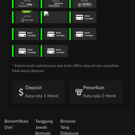
* Selama bank maintenance dan bank offline deposit dan penarikan
tidak dapat diproses
Deposit
Penarikan
Rata-rata 1 Menit
Rata-rata 2 Menit
Bersertifikasi
Tanggung
Browser
Dari
Jawab
Yang
Bermain
Didukung