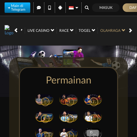
Main di
MASUK
DAF
Telegram
S
SLOTS
LIVE CASINO
RACE
TOGEL
OLAHRAGA
CR
Permainan
i
i
i
i
i
i
i
i
i