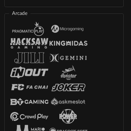
Arcade