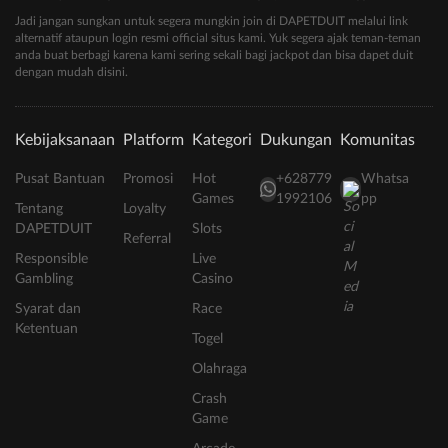
Jadi jangan sungkan untuk segera mungkin join di DAPETDUIT melalui link
alternatif ataupun login resmi official situs kami. Yuk segera ajak teman-teman
anda buat berbagi karena kami sering sekali bagi jackpot dan bisa dapet duit
dengan mudah disini.
Kebijaksanaan
Platform
Kategori
Dukungan
Komunitas
Pusat Bantuan
Promosi
Hot
+628779
Whatsa
Games
1992106
pp
Tentang
Loyalty
DAPETDUIT
Slots
Referral
Responsible
Live
Gambling
Casino
Syarat dan
Race
Ketentuan
Togel
Olahraga
Crash
Game