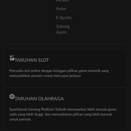
Arcade
Poker
E-Sports
Sabung
Ayam
TARUHAN SLOT
Penyedia slot online dengan beragam pilihan game menarik yang
memudahkan pemain untuk mencapai jackpot
TARUHAN OLAHRAGA
Sportsbook Gaming Platform Terbaik menawarkan lebih banyak game,
odds yang lebih tinggi, dan menyediakan pilihan yang lebih banyak
untuk pemain.