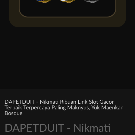
DAPETDUIT - Nikmati Ribuan Link Slot Gacor
Terbaik Terpercaya Paling Maknyus, Yuk Maenkan
Bosque
DAPETDUIT - Nikmati