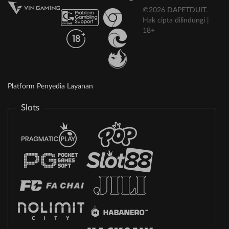
©2026 DAPETDUIT.
Hak cipta dilindungi |
18+
Platform Penyedia Layanan
Slots