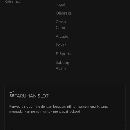
Ketentuan
Togel
Olahraga
Crash
Game
Arcade
Poker
E-Sports
Sabung
Ayam
TARUHAN SLOT
Penyedia slot online dengan beragam pilihan game menarik yang
memudahkan pemain untuk mencapai jackpot