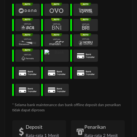
* Selama bank maintenance dan bank offline deposit dan penarikan
tidak dapat diproses
Deposit
Penarikan
Rata-rata 1 Menit
Rata-rata 2 Menit