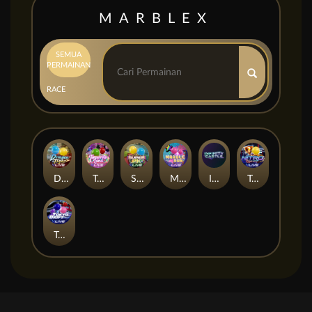
MARBLEX
SEMUA
PERMAINAN
RACE
Dragon Tiger
Tomorrow land
Super PK
Marble Run
Infinity Castle
Tokyo Drift Nitro
Tokyo Drift