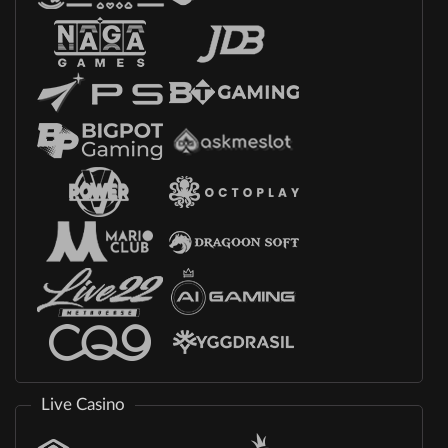
Live Casino