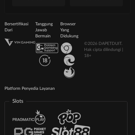
Bersertifikasi
Tanggung
Browser
Dari
Jawab
Yang
Bermain
Didukung
©2026 DAPETDUIT.
Hak cipta dilindungi |
18+
Platform Penyedia Layanan
Slots