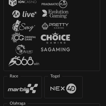
Race
Togel
Olahraga