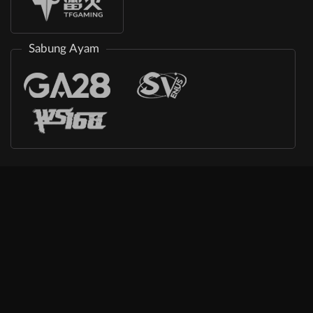
Sabung Ayam