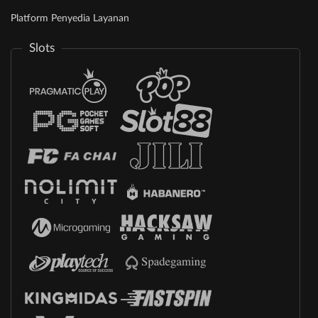
Platform Penyedia Layanan
Slots