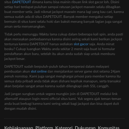
situs
DAPETDUIT
dimana kamu bisa mainin ribuan link slot gacor loh. Disini
setiap hari terdapat puluhan sampai ratusan jackpot maxwin selalu dibagikan
buat member setia. Jadi nikmat jackpot maxwin mana lagi yang kau cari, karena
semua sudah ada di situs DAPETDUIT. Banyak member mengakui setiap
bermain di situs kami selalu hoki dan baksit menang banyak lagian juga sangat
aman serta menyenangkan.
Tidak perlu menunggu Waktu lama cukup dalam beberapa kali spin, anda pasti
akan merasakan perbedaannya karena disini sering sekali kami berikan jackpot
tentunya karena DAPETDUIT hanya sediakan
slot gacor
saja. Anda minat
bosku? Cukup luangkan Waktu anda sekitar 2 menit saja buat isi formular
pendaftaran akun baru, setelah itu akun anda sudah siap untuk memburu
jackpot besar.
DAPETDUIT sudah berpuluh-puluh tahun beroperasi dalam melayani
pembuatan akun
slot online
dan menjalankan server game slot selama 24jam
penuh nonstop. Kami juga sangat menghargai privasi para member karena itu
semua data pribadi anda tidak akan dishare kepihak manapun, serta transaksi
akan berjalan sangat aman karena sudah dilengkapi oleh SSL canggih.
Jadi jangan sungkan untuk segera mungkin join di DAPETDUIT melalui link
alternatif ataupun login resmi official situs kami. Yuk segera ajak teman-teman
anda buat berbagi karena kami sering sekali bagi jackpot dan bisa dapet duit
dengan mudah disini.
Kebijaksanaan
Platform
Kategori
Dukungan
Komunitas