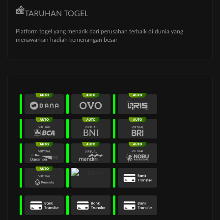
TARUHAN TOGEL
Platform togel yang menarik dari perusahan terbaik di dunia yang
menawarkan hadiah kemenangan besar