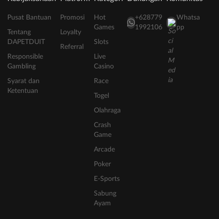
Pusat Bantuan
Promosi
Hot
+628779
Whatsa
Games
1992106
pp
Tentang
Loyalty
DAPETDUIT
Slots
Referral
Responsible
Live
Gambling
Casino
Syarat dan
Race
Ketentuan
Togel
Olahraga
Crash
Game
Arcade
Poker
E-Sports
Sabung
Ayam