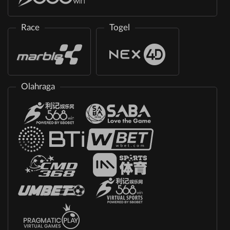
Race
Togel
Olahraga