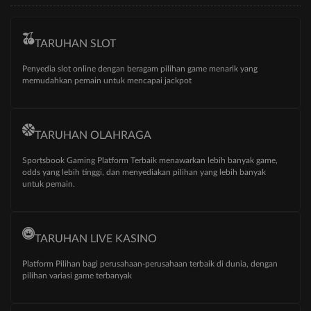
TARUHAN SLOT
Penyedia slot online dengan beragam pilihan game menarik yang
memudahkan pemain untuk mencapai jackpot
TARUHAN OLAHRAGA
Sportsbook Gaming Platform Terbaik menawarkan lebih banyak game,
odds yang lebih tinggi, dan menyediakan pilihan yang lebih banyak
untuk pemain.
TARUHAN LIVE KASINO
Platform Pilihan bagi perusahaan-perusahaan terbaik di dunia, dengan
pilihan variasi game terbanyak