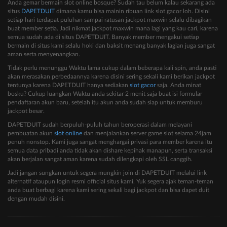
Anda gemar bermain slot online bosque? Sudah tau belum kalau sekarang ada
situs
DAPETDUIT
dimana kamu bisa mainin ribuan link slot gacor loh. Disini
setiap hari terdapat puluhan sampai ratusan jackpot maxwin selalu dibagikan
buat member setia. Jadi nikmat jackpot maxwin mana lagi yang kau cari, karena
semua sudah ada di situs DAPETDUIT. Banyak member mengakui setiap
bermain di situs kami selalu hoki dan baksit menang banyak lagian juga sangat
aman serta menyenangkan.
Tidak perlu menunggu Waktu lama cukup dalam beberapa kali spin, anda pasti
akan merasakan perbedaannya karena disini sering sekali kami berikan jackpot
tentunya karena DAPETDUIT hanya sediakan
slot gacor
saja. Anda minat
bosku? Cukup luangkan Waktu anda sekitar 2 menit saja buat isi formular
pendaftaran akun baru, setelah itu akun anda sudah siap untuk memburu
jackpot besar.
DAPETDUIT sudah berpuluh-puluh tahun beroperasi dalam melayani
pembuatan akun
slot online
dan menjalankan server game slot selama 24jam
penuh nonstop. Kami juga sangat menghargai privasi para member karena itu
semua data pribadi anda tidak akan dishare kepihak manapun, serta transaksi
akan berjalan sangat aman karena sudah dilengkapi oleh SSL canggih.
Jadi jangan sungkan untuk segera mungkin join di DAPETDUIT melalui link
alternatif ataupun login resmi official situs kami. Yuk segera ajak teman-teman
anda buat berbagi karena kami sering sekali bagi jackpot dan bisa dapet duit
dengan mudah disini.