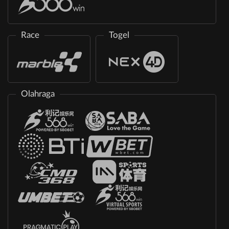
Race
Togel
Olahraga