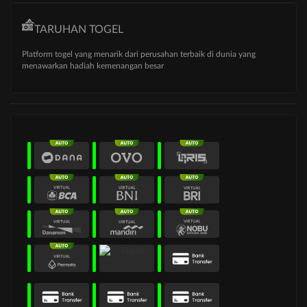
TARUHAN TOGEL
Platform togel yang menarik dari perusahan terbaik di dunia yang
menawarkan hadiah kemenangan besar