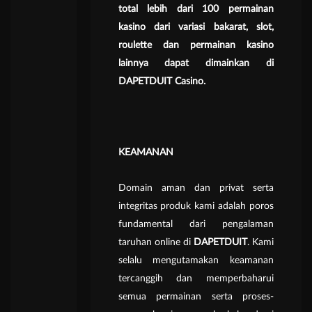
total lebih dari 100 permainan
kasino dari variasi bakarat, slot,
roulette dan permainan kasino
lainnya dapat dimainkan di
DAPETDUIT
Casino.
KEAMANAN
Domain aman dan privat serta
integritas produk kami adalah poros
fundamental dari pengalaman
taruhan online di
DAPETDUIT
. Kami
selalu mengutamakan keamanan
tercanggih dan memperbaharui
semua permainan serta proses-