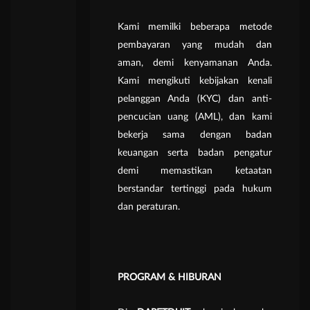
Kami memilki beberapa metode
pembayaran yang mudah dan
aman, demi kenyamanan Anda.
Kami mengikuti kebijakan kenali
pelanggan Anda (KYC) dan anti-
pencucian uang (AML), dan kami
bekerja sama dengan badan
keuangan serta badan pengatur
demi memastikan ketaatan
berstandar tertinggi pada hukum
dan peraturan.
PROGRAM & HIBURAN