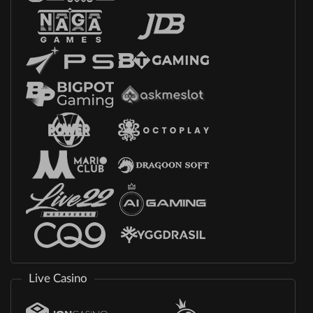
Live Casino